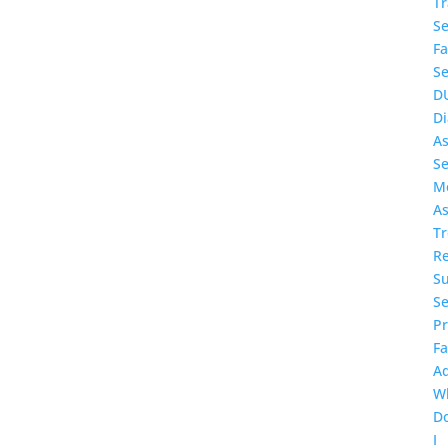
T
Se
Fa
Se
D
Di
A
Se
Me
As
T
Re
S
Se
P
F
A
W
D
I