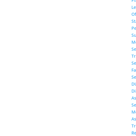
Pl
L
O
St
P
S
Me
Se
T
Se
Fa
Se
D
Di
A
Se
Me
As
T
Re