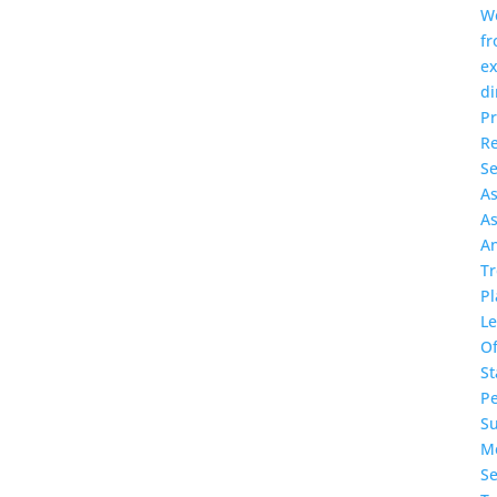
W
f
ex
di
P
Re
Se
A
A
A
T
Pl
L
O
St
P
S
Me
Se